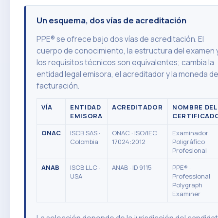
Un esquema, dos vías de acreditación
PPE® se ofrece bajo dos vías de acreditación. El
cuerpo de conocimiento, la estructura del examen 
los requisitos técnicos son equivalentes; cambia la
entidad legal emisora, el acreditador y la moneda d
facturación.
VÍA
ENTIDAD
ACREDITADOR
NOMBRE DEL
EMISORA
CERTIFICAD
ONAC
ISCB SAS ·
ONAC · ISO/IEC
Examinador
Colombia
17024:2012
Poligráfico
Profesional
ANAB
ISCB LLC ·
ANAB · ID 9115
PPE® ·
USA
Professional
Polygraph
Examiner