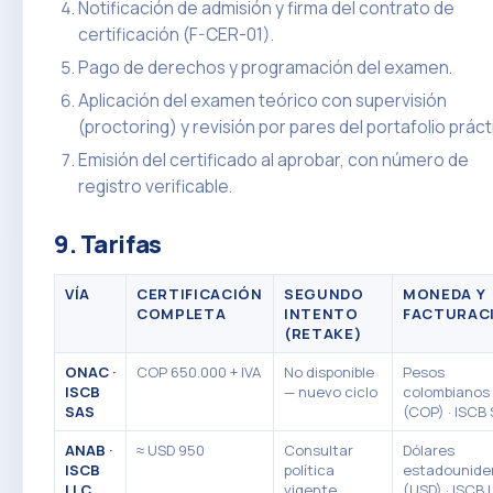
Notificación de admisión y firma del contrato de
certificación (F-CER-01).
Pago de derechos y programación del examen.
Aplicación del examen teórico con supervisión
(proctoring) y revisión por pares del portafolio práct
Emisión del certificado al aprobar, con número de
registro verificable.
9. Tarifas
VÍA
CERTIFICACIÓN
SEGUNDO
MONEDA Y
COMPLETA
INTENTO
FACTURAC
(RETAKE)
ONAC ·
COP 650.000 + IVA
No disponible
Pesos
ISCB
— nuevo ciclo
colombianos
SAS
(COP) · ISCB
ANAB ·
≈ USD 950
Consultar
Dólares
ISCB
política
estadounide
LLC
vigente
(USD) · ISCB